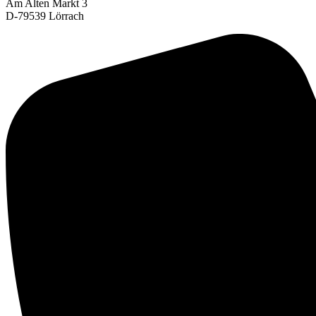
Am Alten Markt 3
D-79539 Lörrach